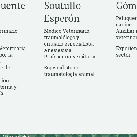
Fuente
Soutullo
Góm
Esperón
Peluquero
canino.
rinario
Médico Veterinario,
Auxiliar
traumalólogo y
veterinar
cirujano especialista.
Veterinaria
Experien
Anestesista.
por la
sector.
Profesor universitario.
d
e de
Especialista en
traumatología animal.
ción:
terna y
a.